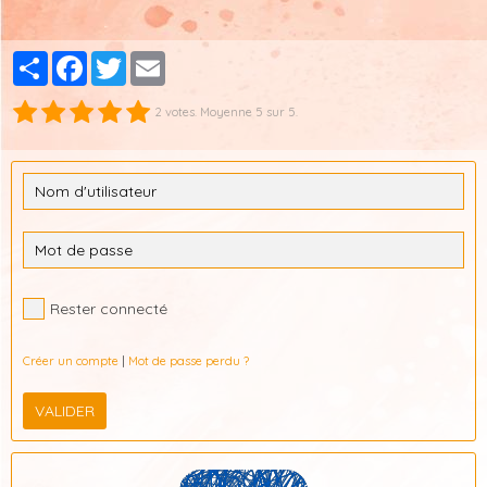
Partager
Facebook
Twitter
Email
2
votes. Moyenne
5
sur 5.
Rester connecté
Créer un compte
|
Mot de passe perdu ?
VALIDER